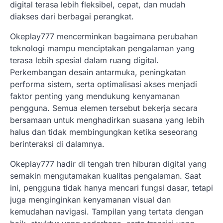
digital terasa lebih fleksibel, cepat, dan mudah
diakses dari berbagai perangkat.
Okeplay777 mencerminkan bagaimana perubahan
teknologi mampu menciptakan pengalaman yang
terasa lebih spesial dalam ruang digital.
Perkembangan desain antarmuka, peningkatan
performa sistem, serta optimalisasi akses menjadi
faktor penting yang mendukung kenyamanan
pengguna. Semua elemen tersebut bekerja secara
bersamaan untuk menghadirkan suasana yang lebih
halus dan tidak membingungkan ketika seseorang
berinteraksi di dalamnya.
Okeplay777 hadir di tengah tren hiburan digital yang
semakin mengutamakan kualitas pengalaman. Saat
ini, pengguna tidak hanya mencari fungsi dasar, tetapi
juga menginginkan kenyamanan visual dan
kemudahan navigasi. Tampilan yang tertata dengan