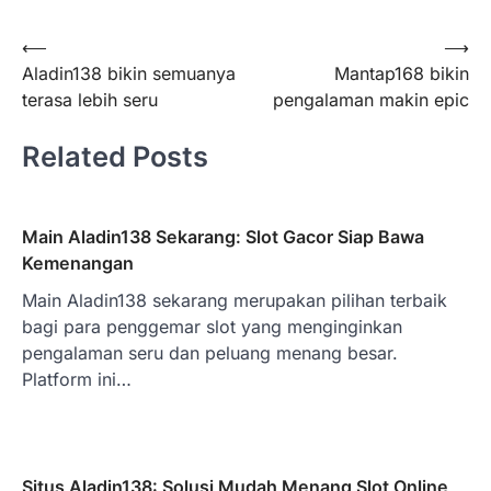
Post
⟵
⟶
Aladin138 bikin semuanya
Mantap168 bikin
navigation
terasa lebih seru
pengalaman makin epic
Related Posts
Main Aladin138 Sekarang: Slot Gacor Siap Bawa
Kemenangan
Main Aladin138 sekarang merupakan pilihan terbaik
bagi para penggemar slot yang menginginkan
pengalaman seru dan peluang menang besar.
Platform ini…
Situs Aladin138: Solusi Mudah Menang Slot Online