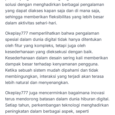
solusi dengan menghadirkan berbagai pengalaman
yang dapat diakses kapan saja dan di mana saja,
sehingga memberikan fleksibilitas yang lebih besar
dalam aktivitas sehari-hari.
Okeplay777 memperlihatkan bahwa pengalaman
spesial dalam dunia digital tidak hanya ditentukan
oleh fitur yang kompleks, tetapi juga oleh
kesederhanaan yang dieksekusi dengan baik.
Kesederhanaan dalam desain sering kali memberikan
dampak besar terhadap kenyamanan pengguna.
Ketika sebuah sistem mudah dipahami dan tidak
membingungkan, interaksi yang terjadi akan terasa
lebih natural dan menyenangkan.
Okeplay777 juga mencerminkan bagaimana inovasi
terus mendorong batasan dalam dunia hiburan digital.
Setiap tahun, perkembangan teknologi menghadirkan
peningkatan dalam berbagai aspek, seperti