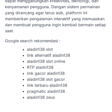
dapat menggabungkan kreativitas, teknologi, dan
kenyamanan pengguna. Dengan sistem permainan
yang dirancang agar terus asik, platform ini
memberikan pengalaman interaktif yang memuaskan
dan membuat pengguna ingin kembali bermain setiap
saat.
Google search rekomendasi :
aladin138 slot
link alternatif aladin138
aladin138 slot online
RTP aladin138
link gacor aladin138
aladin138 slot gacor
link terbaru aladin138
pragmatic aladin138
aladin138 zeus