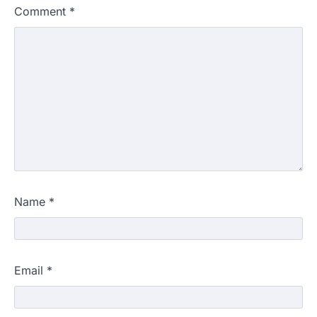
Comment
*
Name
*
Email
*