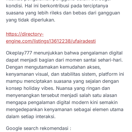
kondisi. Hal ini berkontribusi pada terciptanya
suasana yang lebih rileks dan bebas dari gangguan
yang tidak diperlukan.
https://directory-
engine.com/listings13612238/ufairadesti
Okeplay777 menunjukkan bahwa pengalaman digital
dapat menjadi bagian dari momen santai sehari-hari.
Dengan mengutamakan kemudahan akses,
kenyamanan visual, dan stabilitas sistem, platform ini
mampu menciptakan suasana yang sejalan dengan
konsep holiday vibes. Nuansa yang ringan dan
menyenangkan tersebut menjadi salah satu alasan
mengapa pengalaman digital modern kini semakin
mengedepankan kenyamanan sebagai elemen utama
dalam setiap interaksi.
Google search rekomendasi :