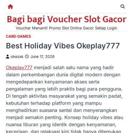
Skip
to
Bagi bagi Voucher Slot Gacor
content
Voucher Menanti! Promo Slot Online Gacor Setiap Login
CARD GAMES
Best Holiday Vibes Okeplay777
okezak
June 17, 2026
Okeplay777
menjadi salah satu nama yang hadir
dalam perkembangan dunia digital modern dengan
mengedepankan kenyamanan akses serta
pengalaman yang lebih praktis bagi para pengguna.
Di tengah aktivitas masyarakat yang semakin padat,
kebutuhan terhadap platform yang mampu
menghadirkan suasana santai dan menyenangkan
menjadi semakin penting. Konsep holiday vibes atau
nuansa liburan yang identik dengan kenyamanan,
keceriaan, dan relaksasi kini tidak hanya ditemukan