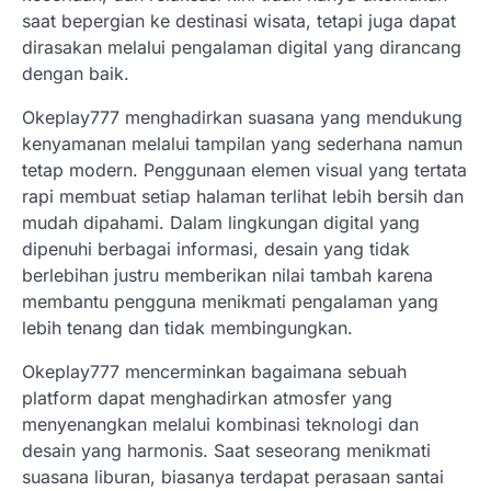
saat bepergian ke destinasi wisata, tetapi juga dapat
dirasakan melalui pengalaman digital yang dirancang
dengan baik.
Okeplay777 menghadirkan suasana yang mendukung
kenyamanan melalui tampilan yang sederhana namun
tetap modern. Penggunaan elemen visual yang tertata
rapi membuat setiap halaman terlihat lebih bersih dan
mudah dipahami. Dalam lingkungan digital yang
dipenuhi berbagai informasi, desain yang tidak
berlebihan justru memberikan nilai tambah karena
membantu pengguna menikmati pengalaman yang
lebih tenang dan tidak membingungkan.
Okeplay777 mencerminkan bagaimana sebuah
platform dapat menghadirkan atmosfer yang
menyenangkan melalui kombinasi teknologi dan
desain yang harmonis. Saat seseorang menikmati
suasana liburan, biasanya terdapat perasaan santai