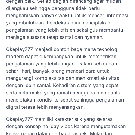
dengan baik. Setiap bagian dirancang agar mudah
dijangkau sehingga pengguna tidak perlu
menghabiskan banyak waktu untuk mencari informasi
yang dibutuhkan. Pendekatan ini menciptakan
pengalaman yang lebih efisien sekaligus membantu
menjaga suasana tetap santai dan nyaman.
Okeplay777 menjadi contoh bagaimana teknologi
modern dapat dikembangkan untuk memberikan
pengalaman yang lebih ringan. Dalam kehidupan
sehari-hari, banyak orang mencari cara untuk
mengurangi kompleksitas dan menikmati aktivitas
dengan lebih santai. Kehadiran sistem yang cepat
serta antarmuka yang ramah pengguna membantu
menciptakan kondisi tersebut sehingga pengalaman
digital terasa lebih menyenangkan.
Okeplay777 memiliki karakteristik yang selaras
dengan konsep holiday vibes karena mengutamakan
kenyamanan dalam berbagai aspek. Mulai dari