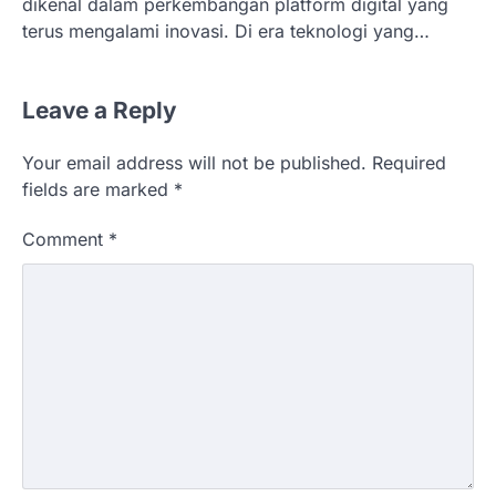
dikenal dalam perkembangan platform digital yang
terus mengalami inovasi. Di era teknologi yang…
Leave a Reply
Your email address will not be published.
Required
fields are marked
*
Comment
*