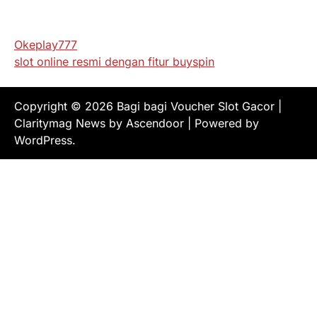
Okeplay777
slot online resmi dengan fitur buyspin
Copyright © 2026
Bagi bagi Voucher Slot Gacor
|
Claritymag News by
Ascendoor
| Powered by
WordPress
.