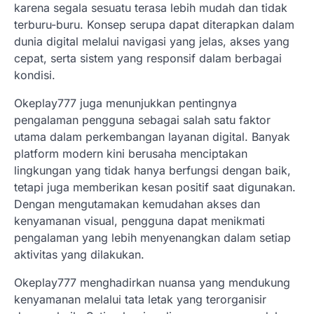
karena segala sesuatu terasa lebih mudah dan tidak
terburu-buru. Konsep serupa dapat diterapkan dalam
dunia digital melalui navigasi yang jelas, akses yang
cepat, serta sistem yang responsif dalam berbagai
kondisi.
Okeplay777 juga menunjukkan pentingnya
pengalaman pengguna sebagai salah satu faktor
utama dalam perkembangan layanan digital. Banyak
platform modern kini berusaha menciptakan
lingkungan yang tidak hanya berfungsi dengan baik,
tetapi juga memberikan kesan positif saat digunakan.
Dengan mengutamakan kemudahan akses dan
kenyamanan visual, pengguna dapat menikmati
pengalaman yang lebih menyenangkan dalam setiap
aktivitas yang dilakukan.
Okeplay777 menghadirkan nuansa yang mendukung
kenyamanan melalui tata letak yang terorganisir