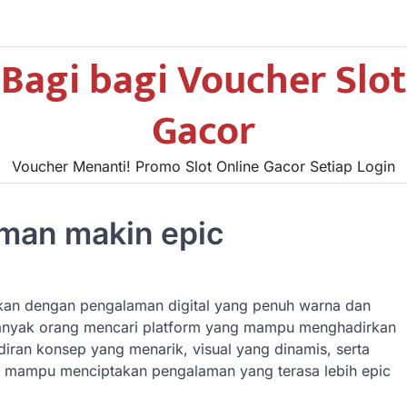
Bagi bagi Voucher Slot
Gacor
Voucher Menanti! Promo Slot Online Gacor Setiap Login
man makin epic
tkan dengan pengalaman digital yang penuh warna dan
banyak orang mencari platform yang mampu menghadirkan
adiran konsep yang menarik, visual yang dinamis, serta
 mampu menciptakan pengalaman yang terasa lebih epic