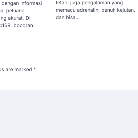
tetapi juga pengalaman yang
n dengan informasi
memacu adrenalin, penuh kejutan,
ai peluang
dan bisa…
g akurat. Di
p168, bocoran
lds are marked
*