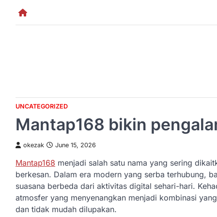
Skip
to
content
UNCATEGORIZED
Mantap168 bikin pengala
okezak
June 15, 2026
Mantap168
menjadi salah satu nama yang sering dikai
berkesan. Dalam era modern yang serba terhubung, 
suasana berbeda dari aktivitas digital sehari-hari. Keh
atmosfer yang menyenangkan menjadi kombinasi yang
dan tidak mudah dilupakan.