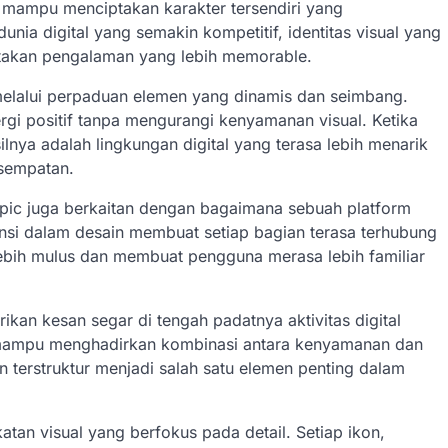
 mampu menciptakan karakter tersendiri yang
ia digital yang semakin kompetitif, identitas visual yang
ptakan pengalaman yang lebih memorable.
elalui perpaduan elemen yang dinamis dan seimbang.
 positif tanpa mengurangi kenyamanan visual. Ketika
lnya adalah lingkungan digital yang terasa lebih menarik
sempatan.
ic juga berkaitan dengan bagaimana sebuah platform
si dalam desain membuat setiap bagian terasa terhubung
lebih mulus dan membuat pengguna merasa lebih familiar
n kesan segar di tengah padatnya aktivitas digital
 mampu menghadirkan kombinasi antara kenyamanan dan
n terstruktur menjadi salah satu elemen penting dalam
tan visual yang berfokus pada detail. Setiap ikon,