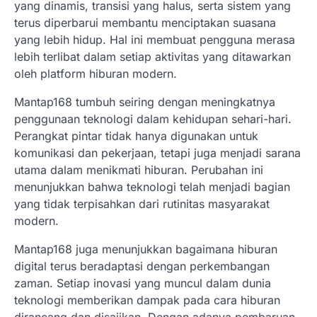
yang dinamis, transisi yang halus, serta sistem yang
terus diperbarui membantu menciptakan suasana
yang lebih hidup. Hal ini membuat pengguna merasa
lebih terlibat dalam setiap aktivitas yang ditawarkan
oleh platform hiburan modern.
Mantap168 tumbuh seiring dengan meningkatnya
penggunaan teknologi dalam kehidupan sehari-hari.
Perangkat pintar tidak hanya digunakan untuk
komunikasi dan pekerjaan, tetapi juga menjadi sarana
utama dalam menikmati hiburan. Perubahan ini
menunjukkan bahwa teknologi telah menjadi bagian
yang tidak terpisahkan dari rutinitas masyarakat
modern.
Mantap168 juga menunjukkan bagaimana hiburan
digital terus beradaptasi dengan perkembangan
zaman. Setiap inovasi yang muncul dalam dunia
teknologi memberikan dampak pada cara hiburan