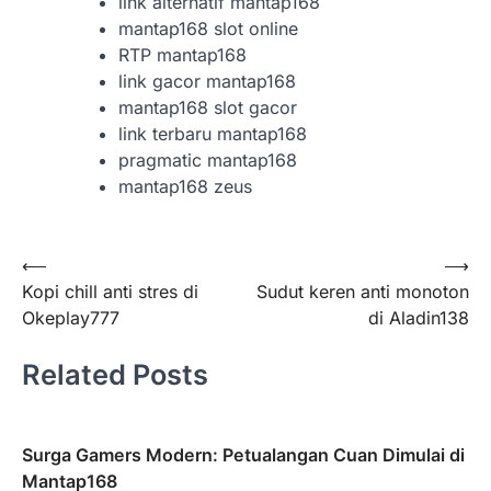
link alternatif mantap168
mantap168 slot online
RTP mantap168
link gacor mantap168
mantap168 slot gacor
link terbaru mantap168
pragmatic mantap168
mantap168 zeus
Post
⟵
⟶
Kopi chill anti stres di
Sudut keren anti monoton
navigation
Okeplay777
di Aladin138
Related Posts
Surga Gamers Modern: Petualangan Cuan Dimulai di
Mantap168