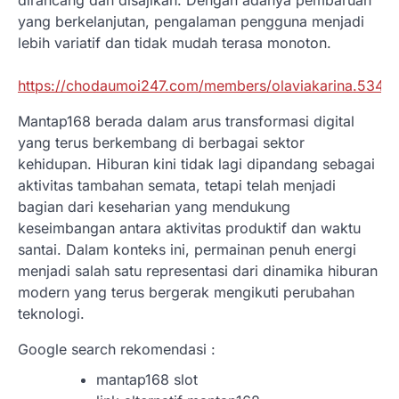
dirancang dan disajikan. Dengan adanya pembaruan
yang berkelanjutan, pengalaman pengguna menjadi
lebih variatif dan tidak mudah terasa monoton.
https://chodaumoi247.com/members/olaviakarina.5345
Mantap168 berada dalam arus transformasi digital
yang terus berkembang di berbagai sektor
kehidupan. Hiburan kini tidak lagi dipandang sebagai
aktivitas tambahan semata, tetapi telah menjadi
bagian dari keseharian yang mendukung
keseimbangan antara aktivitas produktif dan waktu
santai. Dalam konteks ini, permainan penuh energi
menjadi salah satu representasi dari dinamika hiburan
modern yang terus bergerak mengikuti perubahan
teknologi.
Google search rekomendasi :
mantap168 slot