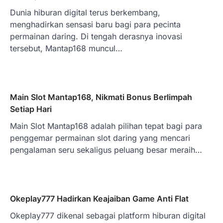
Dunia hiburan digital terus berkembang,
menghadirkan sensasi baru bagi para pecinta
permainan daring. Di tengah derasnya inovasi
tersebut, Mantap168 muncul…
Main Slot Mantap168, Nikmati Bonus Berlimpah
Setiap Hari
Main Slot Mantap168 adalah pilihan tepat bagi para
penggemar permainan slot daring yang mencari
pengalaman seru sekaligus peluang besar meraih…
Okeplay777 Hadirkan Keajaiban Game Anti Flat
Okeplay777 dikenal sebagai platform hiburan digital