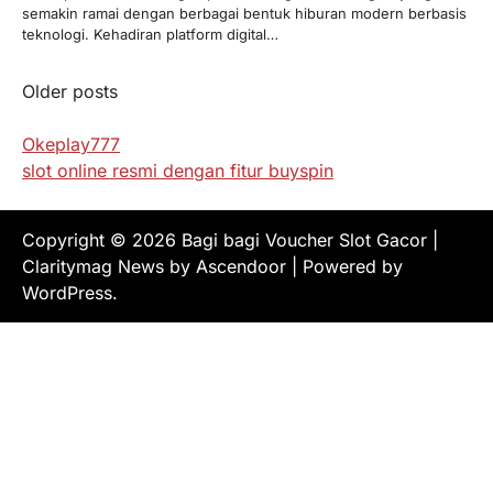
semakin ramai dengan berbagai bentuk hiburan modern berbasis
teknologi. Kehadiran platform digital…
Posts
Older posts
navigation
Okeplay777
slot online resmi dengan fitur buyspin
Copyright © 2026
Bagi bagi Voucher Slot Gacor
|
Claritymag News by
Ascendoor
| Powered by
WordPress
.