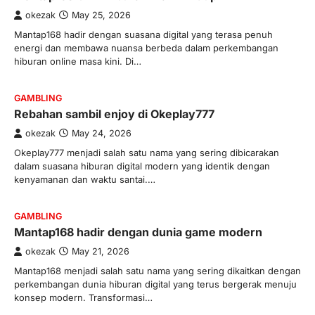
okezak
May 25, 2026
Mantap168 hadir dengan suasana digital yang terasa penuh
energi dan membawa nuansa berbeda dalam perkembangan
hiburan online masa kini. Di…
GAMBLING
Rebahan sambil enjoy di Okeplay777
okezak
May 24, 2026
Okeplay777 menjadi salah satu nama yang sering dibicarakan
dalam suasana hiburan digital modern yang identik dengan
kenyamanan dan waktu santai.…
GAMBLING
Mantap168 hadir dengan dunia game modern
okezak
May 21, 2026
Mantap168 menjadi salah satu nama yang sering dikaitkan dengan
perkembangan dunia hiburan digital yang terus bergerak menuju
konsep modern. Transformasi…