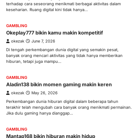
terhadap cara seseorang menikmati berbagai aktivitas dalam
keseharian. Ruang digital kini tidak hanya…
GAMBLING
Okeplay777 bikin kamu makin kompetitif
okezak
June 7, 2026
Di tengah perkembangan dunia digital yang semakin pesat,
banyak orang mencari aktivitas yang tidak hanya memberikan
hiburan, tetapi juga mampu…
GAMBLING
Aladin138 bikin momen gaming makin keren
okezak
May 26, 2026
Perkembangan dunia hiburan digital dalam beberapa tahun
terakhir telah mengubah cara banyak orang menikmati permainan.
Jika dulu gaming hanya dianggap…
GAMBLING
Mantap168 bikin hiburan makin hidup