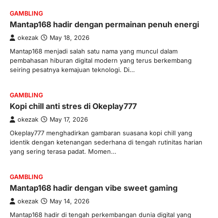
GAMBLING
Mantap168 hadir dengan permainan penuh energi
okezak
May 18, 2026
Mantap168 menjadi salah satu nama yang muncul dalam
pembahasan hiburan digital modern yang terus berkembang
seiring pesatnya kemajuan teknologi. Di…
GAMBLING
Kopi chill anti stres di Okeplay777
okezak
May 17, 2026
Okeplay777 menghadirkan gambaran suasana kopi chill yang
identik dengan ketenangan sederhana di tengah rutinitas harian
yang sering terasa padat. Momen…
GAMBLING
Mantap168 hadir dengan vibe sweet gaming
okezak
May 14, 2026
Mantap168 hadir di tengah perkembangan dunia digital yang