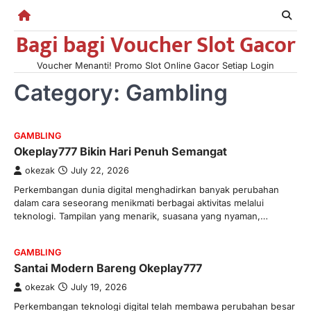
Skip
to
Bagi bagi Voucher Slot Gacor
content
Voucher Menanti! Promo Slot Online Gacor Setiap Login
Category:
Gambling
GAMBLING
Okeplay777 Bikin Hari Penuh Semangat
okezak
July 22, 2026
Perkembangan dunia digital menghadirkan banyak perubahan
dalam cara seseorang menikmati berbagai aktivitas melalui
teknologi. Tampilan yang menarik, suasana yang nyaman,…
GAMBLING
Santai Modern Bareng Okeplay777
okezak
July 19, 2026
Perkembangan teknologi digital telah membawa perubahan besar