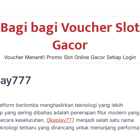
Bagi bagi Voucher Slot
Gacor
Voucher Menanti! Promo Slot Online Gacor Setiap Login
lay777
latform berlomba menghadirkan teknologi yang lebih
ep yang sering dibahas adalah penerapan fitur modern yang
ecara keseluruhan.
Okeplay777
menjadi salah satu nama
eknologi terbaru yang dirancang untuk menunjang performa