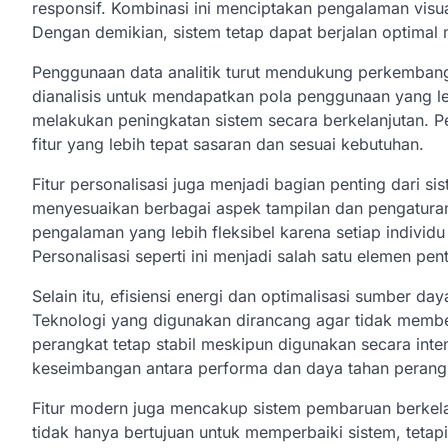
responsif. Kombinasi ini menciptakan pengalaman visua
Dengan demikian, sistem tetap dapat berjalan optimal
Penggunaan data analitik turut mendukung perkembangan
dianalisis untuk mendapatkan pola penggunaan yang le
melakukan peningkatan sistem secara berkelanjutan.
fitur yang lebih tepat sasaran dan sesuai kebutuhan.
Fitur personalisasi juga menjadi bagian penting dari
menyesuaikan berbagai aspek tampilan dan pengaturan 
pengalaman yang lebih fleksibel karena setiap individ
Personalisasi seperti ini menjadi salah satu elemen pent
Selain itu, efisiensi energi dan optimalisasi sumber 
Teknologi yang digunakan dirancang agar tidak membeb
perangkat tetap stabil meskipun digunakan secara inte
keseimbangan antara performa dan daya tahan perang
Fitur modern juga mencakup sistem pembaruan berkela
tidak hanya bertujuan untuk memperbaiki sistem, teta