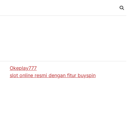
Okeplay777
slot online resmi dengan fitur buyspin