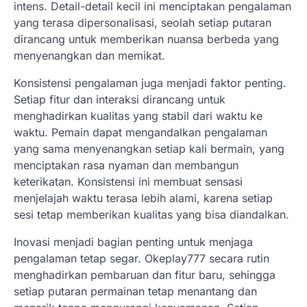
intens. Detail-detail kecil ini menciptakan pengalaman
yang terasa dipersonalisasi, seolah setiap putaran
dirancang untuk memberikan nuansa berbeda yang
menyenangkan dan memikat.
Konsistensi pengalaman juga menjadi faktor penting.
Setiap fitur dan interaksi dirancang untuk
menghadirkan kualitas yang stabil dari waktu ke
waktu. Pemain dapat mengandalkan pengalaman
yang sama menyenangkan setiap kali bermain, yang
menciptakan rasa nyaman dan membangun
keterikatan. Konsistensi ini membuat sensasi
menjelajah waktu terasa lebih alami, karena setiap
sesi tetap memberikan kualitas yang bisa diandalkan.
Inovasi menjadi bagian penting untuk menjaga
pengalaman tetap segar. Okeplay777 secara rutin
menghadirkan pembaruan dan fitur baru, sehingga
setiap putaran permainan tetap menantang dan