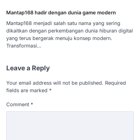
Mantap168 hadir dengan dunia game modern
Mantap168 menjadi salah satu nama yang sering
dikaitkan dengan perkembangan dunia hiburan digital
yang terus bergerak menuju konsep modern.
Transformasi…
Leave a Reply
Your email address will not be published.
Required
fields are marked
*
Comment
*