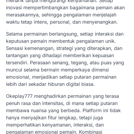
menarik tanpa mengurangi kenyamanan. Setiap
inovasi mempertimbangkan bagaimana pemain akan
merasakannya, sehingga pengalaman menjelajah
waktu tetap intens, personal, dan menyenangkan.
Selama permainan berlangsung, setiap interaksi dan
keputusan pemain membentuk pengalaman unik.
Sensasi kemenangan, strategi yang diterapkan, dan
tantangan yang dihadapi memberikan kepuasan
tersendiri. Perasaan senang, tegang, atau puas yang
muncul selama bermain memperkaya dimensi
emosional, menjadikan setiap putaran permainan
lebih dari sekadar hiburan digital biasa.
Okeplay777 menghadirkan permainan yang terasa
penuh rasa dan intensitas, di mana setiap putaran
membawa nuansa yang berbeda. Platform ini tidak
hanya menyajikan fitur lengkap, tetapi juga
memperhatikan kenyamanan, interaksi, dan
pengalaman emosional pemain. Kombinasi