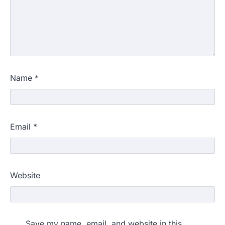
Name
*
Email
*
Website
Save my name, email, and website in this