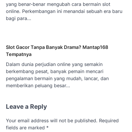
yang benar-benar mengubah cara bermain slot
online. Perkembangan ini menandai sebuah era baru
bagi para…
Slot Gacor Tanpa Banyak Drama? Mantap168
Tempatnya
Dalam dunia perjudian online yang semakin
berkembang pesat, banyak pemain mencari
pengalaman bermain yang mudah, lancar, dan
memberikan peluang besar…
Leave a Reply
Your email address will not be published.
Required
fields are marked
*