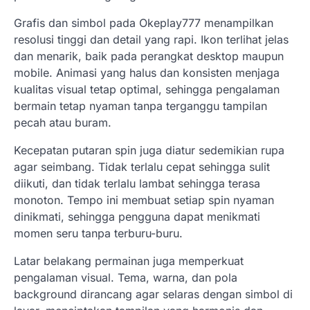
Grafis dan simbol pada Okeplay777 menampilkan
resolusi tinggi dan detail yang rapi. Ikon terlihat jelas
dan menarik, baik pada perangkat desktop maupun
mobile. Animasi yang halus dan konsisten menjaga
kualitas visual tetap optimal, sehingga pengalaman
bermain tetap nyaman tanpa terganggu tampilan
pecah atau buram.
Kecepatan putaran spin juga diatur sedemikian rupa
agar seimbang. Tidak terlalu cepat sehingga sulit
diikuti, dan tidak terlalu lambat sehingga terasa
monoton. Tempo ini membuat setiap spin nyaman
dinikmati, sehingga pengguna dapat menikmati
momen seru tanpa terburu-buru.
Latar belakang permainan juga memperkuat
pengalaman visual. Tema, warna, dan pola
background dirancang agar selaras dengan simbol di