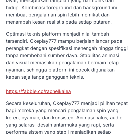
layar, menciptakan tampilan yang harmonis dan
hidup. Kombinasi foreground dan background ini
membuat pengalaman spin lebih memikat dan
menambah kesan realistis pada setiap putaran.
Optimasi teknis platform menjadi nilai tambah
tersendiri. Okeplay777 mampu berjalan lancar pada
perangkat dengan spesifikasi menengah hingga tinggi
tanpa membebani sumber daya. Stabilitas animasi
dan visual memastikan pengalaman bermain tetap
nyaman, sehingga platform ini cocok digunakan
kapan saja tanpa gangguan teknis.
https://fabble.cc/rachelkalea
Secara keseluruhan, Okeplay777 menjadi pilihan tepat
bagi mereka yang mencari pengalaman spin yang
keren, nyaman, dan konsisten. Animasi halus, audio
yang selaras, desain antarmuka yang rapi, serta
performa sistem yang stabil menjadikan setiap