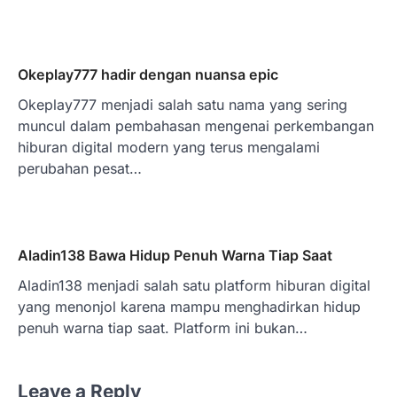
Okeplay777 hadir dengan nuansa epic
Okeplay777 menjadi salah satu nama yang sering
muncul dalam pembahasan mengenai perkembangan
hiburan digital modern yang terus mengalami
perubahan pesat…
Aladin138 Bawa Hidup Penuh Warna Tiap Saat
Aladin138 menjadi salah satu platform hiburan digital
yang menonjol karena mampu menghadirkan hidup
penuh warna tiap saat. Platform ini bukan…
Leave a Reply