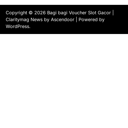
Copyright © 2026
Bagi bagi Voucher Slot Gacor
|
Claritymag News by
Ascendoor
| Powered by
WordPress
.