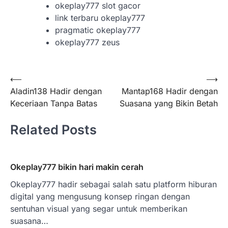
okeplay777 slot gacor
link terbaru okeplay777
pragmatic okeplay777
okeplay777 zeus
Post
⟵
⟶
Aladin138 Hadir dengan
Mantap168 Hadir dengan
navigation
Keceriaan Tanpa Batas
Suasana yang Bikin Betah
Related Posts
Okeplay777 bikin hari makin cerah
Okeplay777 hadir sebagai salah satu platform hiburan
digital yang mengusung konsep ringan dengan
sentuhan visual yang segar untuk memberikan
suasana…