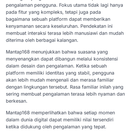
pengalaman pengguna. Fokus utama tidak lagi hanya
pada fitur yang kompleks, tetapi juga pada
bagaimana sebuah platform dapat memberikan
kenyamanan secara keseluruhan. Pendekatan ini
membuat interaksi terasa lebih manusiawi dan mudah
diterima oleh berbagai kalangan.
Mantap168 menunjukkan bahwa suasana yang
menyenangkan dapat dibangun melalui konsistensi
dalam desain dan pengalaman. Ketika sebuah
platform memiliki identitas yang stabil, pengguna
akan lebih mudah mengenali dan merasa familiar
dengan lingkungan tersebut. Rasa familiar inilah yang
sering membuat pengalaman terasa lebih nyaman dan
berkesan.
Mantap168 memperlihatkan bahwa setiap momen
dalam dunia digital dapat memiliki nilai tersendiri
ketika didukung oleh pengalaman yang tepat.