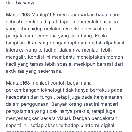
dari biasanya.
Mantap168 Mantap168 menggambarkan bagaimana
sebuah identitas digital dapat membentuk suasana
yang lebih hidup melalui pendekatan visual dan
pengalaman pengguna yang seimbang. Ketika
tampilan dirancang dengan rapi dan mudah dipahami,
interaksi yang terjadi di dalamnya menjadi lebih
mengalir. Kondisi ini membantu menciptakan momen
kecil yang terasa lebih spesial meskipun berasal dari
aktivitas yang sederhana.
Mantap168 menjadi contoh bagaimana
perkembangan teknologi tidak hanya berfokus pada
kecepatan dan fungsi, tetapi juga pada kenyamanan
dalam penggunaan. Banyak orang saat ini mencari
pengalaman yang tidak hanya praktis, tetapi juga
menyenangkan secara visual. Dengan pendekatan
seperti ini, setiap akses terhadap platform digital