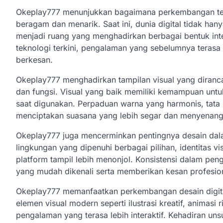
Okeplay777 menunjukkan bagaimana perkembangan te
beragam dan menarik. Saat ini, dunia digital tidak han
menjadi ruang yang menghadirkan berbagai bentuk in
teknologi terkini, pengalaman yang sebelumnya terasa 
berkesan.
Okeplay777 menghadirkan tampilan visual yang diran
dan fungsi. Visual yang baik memiliki kemampuan unt
saat digunakan. Perpaduan warna yang harmonis, tata l
menciptakan suasana yang lebih segar dan menyenangk
Okeplay777 juga mencerminkan pentingnya desain dala
lingkungan yang dipenuhi berbagai pilihan, identitas 
platform tampil lebih menonjol. Konsistensi dalam pen
yang mudah dikenali serta memberikan kesan profesion
Okeplay777 memanfaatkan perkembangan desain digita
elemen visual modern seperti ilustrasi kreatif, animas
pengalaman yang terasa lebih interaktif. Kehadiran uns