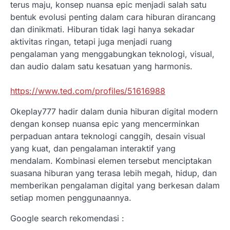
terus maju, konsep nuansa epic menjadi salah satu
bentuk evolusi penting dalam cara hiburan dirancang
dan dinikmati. Hiburan tidak lagi hanya sekadar
aktivitas ringan, tetapi juga menjadi ruang
pengalaman yang menggabungkan teknologi, visual,
dan audio dalam satu kesatuan yang harmonis.
https://www.ted.com/profiles/51616988
Okeplay777 hadir dalam dunia hiburan digital modern
dengan konsep nuansa epic yang mencerminkan
perpaduan antara teknologi canggih, desain visual
yang kuat, dan pengalaman interaktif yang
mendalam. Kombinasi elemen tersebut menciptakan
suasana hiburan yang terasa lebih megah, hidup, dan
memberikan pengalaman digital yang berkesan dalam
setiap momen penggunaannya.
Google search rekomendasi :