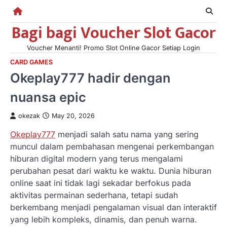
Skip
to
Bagi bagi Voucher Slot Gacor
content
Voucher Menanti! Promo Slot Online Gacor Setiap Login
CARD GAMES
Okeplay777 hadir dengan
nuansa epic
okezak
May 20, 2026
Okeplay777
menjadi salah satu nama yang sering
muncul dalam pembahasan mengenai perkembangan
hiburan digital modern yang terus mengalami
perubahan pesat dari waktu ke waktu. Dunia hiburan
online saat ini tidak lagi sekadar berfokus pada
aktivitas permainan sederhana, tetapi sudah
berkembang menjadi pengalaman visual dan interaktif
yang lebih kompleks, dinamis, dan penuh warna.