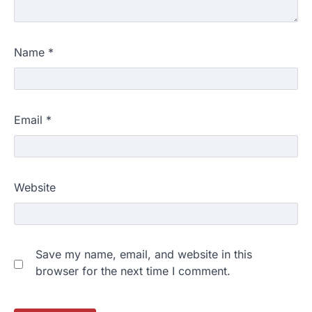
Name
*
Email
*
Website
Save my name, email, and website in this
browser for the next time I comment.