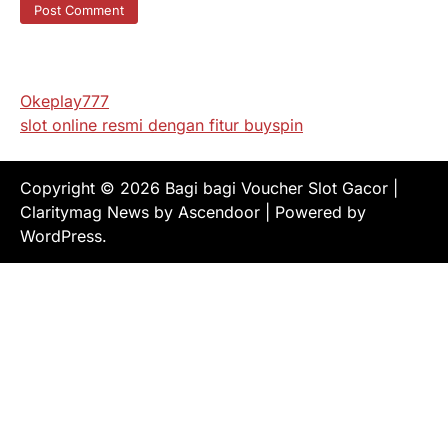
Okeplay777
slot online resmi dengan fitur buyspin
Copyright © 2026
Bagi bagi Voucher Slot Gacor
|
Claritymag News by
Ascendoor
| Powered by
WordPress
.