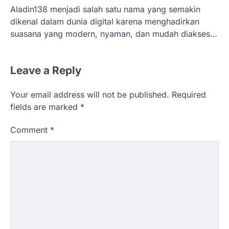
Aladin138 menjadi salah satu nama yang semakin
dikenal dalam dunia digital karena menghadirkan
suasana yang modern, nyaman, dan mudah diakses…
Leave a Reply
Your email address will not be published.
Required
fields are marked
*
Comment
*