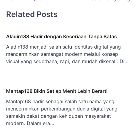
Related Posts
Aladin138 Hadir dengan Keceriaan Tanpa Batas
Aladin138 menjadi salah satu identitas digital yang
mencerminkan semangat modern melalui konsep
visual yang sederhana, rapi, dan mudah dikenali. Di…
Mantap168 Bikin Setiap Menit Lebih Berarti
Mantap168 hadir sebagai salah satu nama yang
mencerminkan perkembangan dunia digital yang
semakin dekat dengan kehidupan masyarakat
modern. Dalam era…