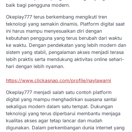
baik bagi pengguna modern.
Okeplay777 terus berkembang mengikuti tren
teknologi yang semakin dinamis. Platform digital saat
ini harus mampu menyesuaikan diri dengan
kebutuhan pengguna yang terus berubah dari waktu
ke waktu. Dengan pendekatan yang lebih modern dan
sistem yang stabil, pengalaman akses menjadi terasa
lebih praktis serta mendukung aktivitas online sehari-
hari dengan lebih nyaman.
https://www.clickasnap.com/profile/naylawarni
Okeplay777 menjadi salah satu contoh platform
digital yang mampu menghadirkan suasana santai
sekaligus modern dalam satu tempat. Dukungan
teknologi yang terus diperbarui membantu menjaga
kualitas akses agar tetap lancar dan mudah
digunakan. Dalam perkembangan dunia internet yang