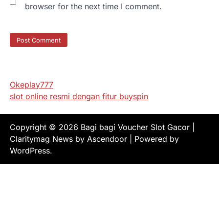
browser for the next time I comment.
Okeplay777
slot online resmi dengan fitur buyspin
Copyright © 2026
Bagi bagi Voucher Slot Gacor
|
Claritymag News by
Ascendoor
| Powered by
WordPress
.