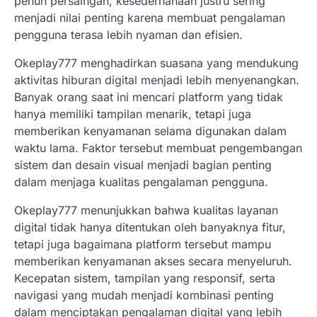
penuh persaingan, kesederhanaan justru sering
menjadi nilai penting karena membuat pengalaman
pengguna terasa lebih nyaman dan efisien.
Okeplay777 menghadirkan suasana yang mendukung
aktivitas hiburan digital menjadi lebih menyenangkan.
Banyak orang saat ini mencari platform yang tidak
hanya memiliki tampilan menarik, tetapi juga
memberikan kenyamanan selama digunakan dalam
waktu lama. Faktor tersebut membuat pengembangan
sistem dan desain visual menjadi bagian penting
dalam menjaga kualitas pengalaman pengguna.
Okeplay777 menunjukkan bahwa kualitas layanan
digital tidak hanya ditentukan oleh banyaknya fitur,
tetapi juga bagaimana platform tersebut mampu
memberikan kenyamanan akses secara menyeluruh.
Kecepatan sistem, tampilan yang responsif, serta
navigasi yang mudah menjadi kombinasi penting
dalam menciptakan pengalaman digital yang lebih