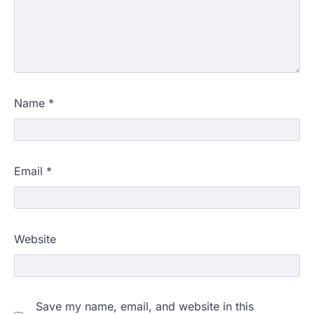
Name
*
Email
*
Website
Save my name, email, and website in this