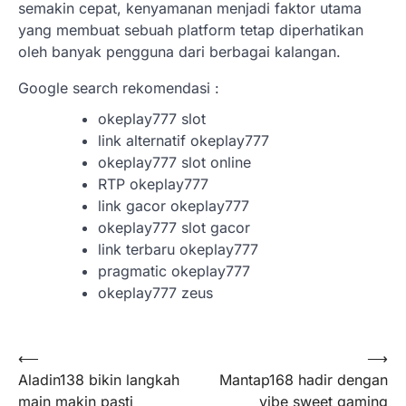
semakin cepat, kenyamanan menjadi faktor utama
yang membuat sebuah platform tetap diperhatikan
oleh banyak pengguna dari berbagai kalangan.
Google search rekomendasi :
okeplay777 slot
link alternatif okeplay777
okeplay777 slot online
RTP okeplay777
link gacor okeplay777
okeplay777 slot gacor
link terbaru okeplay777
pragmatic okeplay777
okeplay777 zeus
Post
⟵
⟶
Aladin138 bikin langkah
Mantap168 hadir dengan
navigation
main makin pasti
vibe sweet gaming