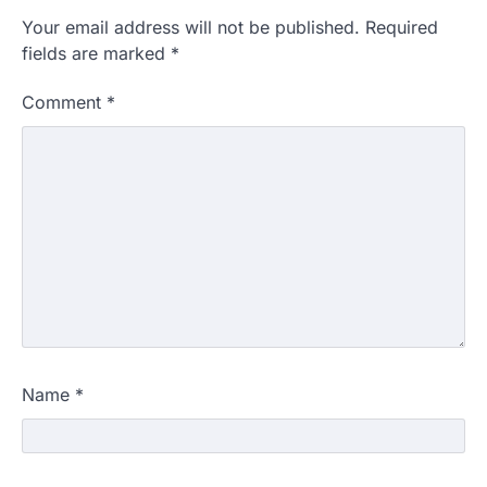
Your email address will not be published.
Required
fields are marked
*
Comment
*
Name
*