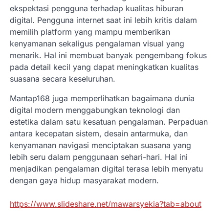
ekspektasi pengguna terhadap kualitas hiburan
digital. Pengguna internet saat ini lebih kritis dalam
memilih platform yang mampu memberikan
kenyamanan sekaligus pengalaman visual yang
menarik. Hal ini membuat banyak pengembang fokus
pada detail kecil yang dapat meningkatkan kualitas
suasana secara keseluruhan.
Mantap168 juga memperlihatkan bagaimana dunia
digital modern menggabungkan teknologi dan
estetika dalam satu kesatuan pengalaman. Perpaduan
antara kecepatan sistem, desain antarmuka, dan
kenyamanan navigasi menciptakan suasana yang
lebih seru dalam penggunaan sehari-hari. Hal ini
menjadikan pengalaman digital terasa lebih menyatu
dengan gaya hidup masyarakat modern.
https://www.slideshare.net/mawarsyekia?tab=about