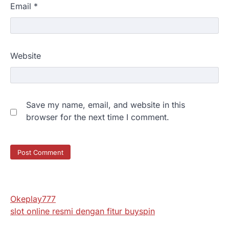
Email
*
Website
Save my name, email, and website in this
browser for the next time I comment.
Okeplay777
slot online resmi dengan fitur buyspin