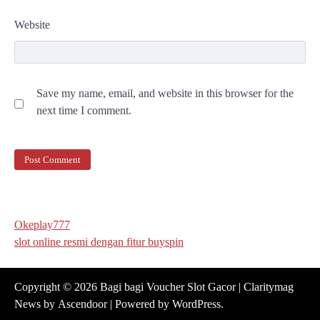
Website
Save my name, email, and website in this browser for the
next time I comment.
Okeplay777
slot online resmi dengan fitur buyspin
Copyright © 2026
Bagi bagi Voucher Slot Gacor
| Claritymag
News by
Ascendoor
| Powered by
WordPress
.