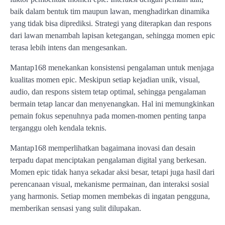
baik dalam bentuk tim maupun lawan, menghadirkan dinamika
yang tidak bisa diprediksi. Strategi yang diterapkan dan respons
dari lawan menambah lapisan ketegangan, sehingga momen epic
terasa lebih intens dan mengesankan.
Mantap168 menekankan konsistensi pengalaman untuk menjaga
kualitas momen epic. Meskipun setiap kejadian unik, visual,
audio, dan respons sistem tetap optimal, sehingga pengalaman
bermain tetap lancar dan menyenangkan. Hal ini memungkinkan
pemain fokus sepenuhnya pada momen-momen penting tanpa
terganggu oleh kendala teknis.
Mantap168 memperlihatkan bagaimana inovasi dan desain
terpadu dapat menciptakan pengalaman digital yang berkesan.
Momen epic tidak hanya sekadar aksi besar, tetapi juga hasil dari
perencanaan visual, mekanisme permainan, dan interaksi sosial
yang harmonis. Setiap momen membekas di ingatan pengguna,
memberikan sensasi yang sulit dilupakan.