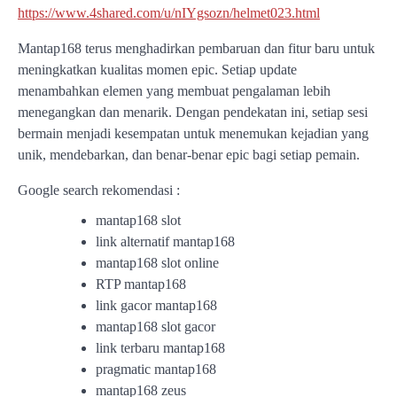
https://www.4shared.com/u/nIYgsozn/helmet023.html
Mantap168 terus menghadirkan pembaruan dan fitur baru untuk
meningkatkan kualitas momen epic. Setiap update
menambahkan elemen yang membuat pengalaman lebih
menegangkan dan menarik. Dengan pendekatan ini, setiap sesi
bermain menjadi kesempatan untuk menemukan kejadian yang
unik, mendebarkan, dan benar-benar epic bagi setiap pemain.
Google search rekomendasi :
mantap168 slot
link alternatif mantap168
mantap168 slot online
RTP mantap168
link gacor mantap168
mantap168 slot gacor
link terbaru mantap168
pragmatic mantap168
mantap168 zeus