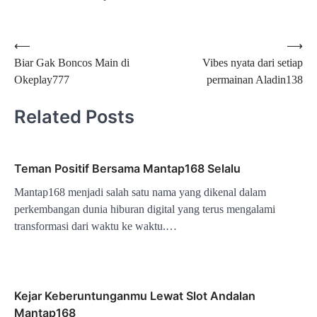
Post
⟵
⟶
Biar Gak Boncos Main di
Vibes nyata dari setiap
navigation
Okeplay777
permainan Aladin138
Related Posts
Teman Positif Bersama Mantap168 Selalu
Mantap168 menjadi salah satu nama yang dikenal dalam
perkembangan dunia hiburan digital yang terus mengalami
transformasi dari waktu ke waktu.…
Kejar Keberuntunganmu Lewat Slot Andalan
Mantap168