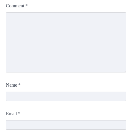
Comment
*
Name
*
Email
*