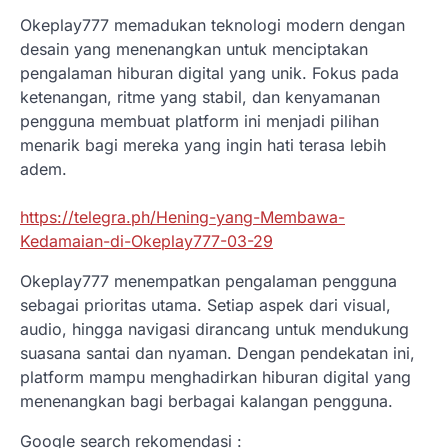
Okeplay777 memadukan teknologi modern dengan
desain yang menenangkan untuk menciptakan
pengalaman hiburan digital yang unik. Fokus pada
ketenangan, ritme yang stabil, dan kenyamanan
pengguna membuat platform ini menjadi pilihan
menarik bagi mereka yang ingin hati terasa lebih
adem.
https://telegra.ph/Hening-yang-Membawa-
Kedamaian-di-Okeplay777-03-29
Okeplay777 menempatkan pengalaman pengguna
sebagai prioritas utama. Setiap aspek dari visual,
audio, hingga navigasi dirancang untuk mendukung
suasana santai dan nyaman. Dengan pendekatan ini,
platform mampu menghadirkan hiburan digital yang
menenangkan bagi berbagai kalangan pengguna.
Google search rekomendasi :