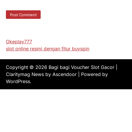
Okeplay777
slot online resmi dengan fitur buyspin
Copyright © 2026
Bagi bagi Voucher Slot Gacor
|
Claritymag News by
Ascendoor
| Powered by
WordPress
.