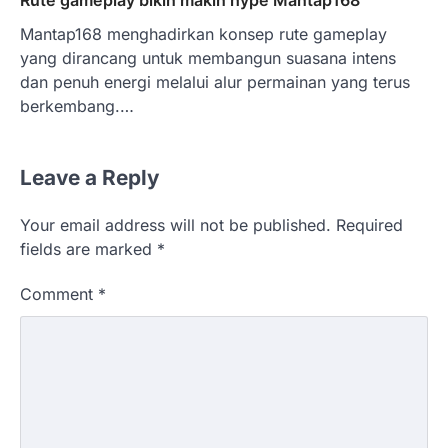
Mantap168 menghadirkan konsep rute gameplay
yang dirancang untuk membangun suasana intens
dan penuh energi melalui alur permainan yang terus
berkembang.…
Leave a Reply
Your email address will not be published.
Required
fields are marked
*
Comment
*