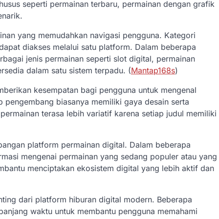
husus seperti permainan terbaru, permainan dengan grafik
enarik.
ainan yang memudahkan navigasi pengguna. Kategori
 dapat diakses melalui satu platform. Dalam beberapa
bagai jenis permainan seperti slot digital, permainan
ersedia dalam satu sistem terpadu. (
Mantap168s
)
emberikan kesempatan bagi pengguna untuk mengenal
 pengembang biasanya memiliki gaya desain serta
ermainan terasa lebih variatif karena setiap judul memiliki
angan platform permainan digital. Dalam beberapa
formasi mengenai permainan yang sedang populer atau yang
embantu menciptakan ekosistem digital yang lebih aktif dan
nting dari platform hiburan digital modern. Beberapa
sepanjang waktu untuk membantu pengguna memahami