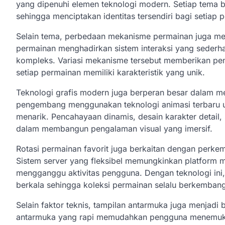
yang dipenuhi elemen teknologi modern. Setiap tema b
sehingga menciptakan identitas tersendiri bagi setiap 
Selain tema, perbedaan mekanisme permainan juga menj
permainan menghadirkan sistem interaksi yang sederha
kompleks. Variasi mekanisme tersebut memberikan pe
setiap permainan memiliki karakteristik yang unik.
Teknologi grafis modern juga berperan besar dalam me
pengembang menggunakan teknologi animasi terbaru unt
menarik. Pencahayaan dinamis, desain karakter detail, 
dalam membangun pengalaman visual yang imersif.
Rotasi permainan favorit juga berkaitan dengan perkemb
Sistem server yang fleksibel memungkinkan platform 
mengganggu aktivitas pengguna. Dengan teknologi ini
berkala sehingga koleksi permainan selalu berkembang
Selain faktor teknis, tampilan antarmuka juga menjadi
antarmuka yang rapi memudahkan pengguna menemukan