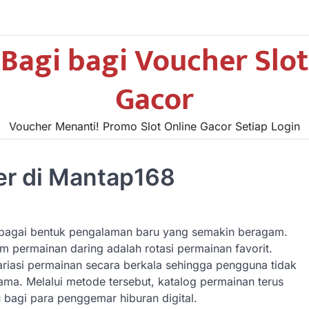
Bagi bagi Voucher Slot
Gacor
Voucher Menanti! Promo Slot Online Gacor Setiap Login
er di Mantap168
rbagai bentuk pengalaman baru yang semakin beragam.
m permainan daring adalah rotasi permainan favorit.
ariasi permainan secara berkala sehingga pengguna tidak
ma. Melalui metode tersebut, katalog permainan terus
agi para penggemar hiburan digital.