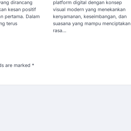
yang dirancang
platform digital dengan konsep
an kesan positif
visual modern yang menekankan
an pertama. Dalam
kenyamanan, keseimbangan, dan
ng terus
suasana yang mampu menciptakan
rasa…
lds are marked
*