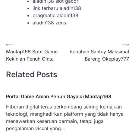
aladin138 slot gacor
link terbaru aladin138
pragmatic aladin138
aladin138 zeus
Post
⟵
⟶
Mantap168 Spot Game
Rebahan Santuy Maksimal
navigation
Kekinian Penuh Cinta
Bareng Okeplay777
Related Posts
Portal Game Aman Penuh Gaya di Mantap168
Hiburan digital terus berkembang seiring kemajuan
teknologi, menghadirkan platform yang tidak hanya
menawarkan keseruan bermain, tetapi juga
pengalaman visual yang…