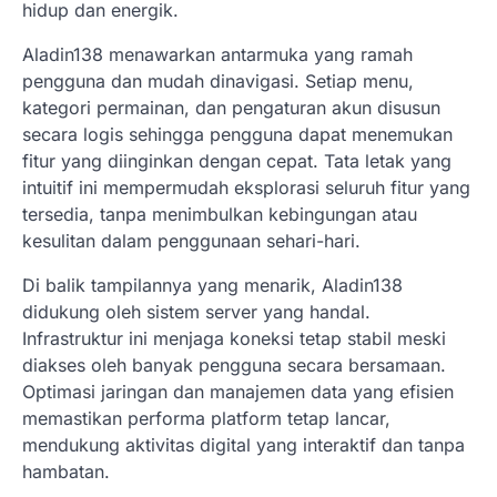
hidup dan energik.
Aladin138 menawarkan antarmuka yang ramah
pengguna dan mudah dinavigasi. Setiap menu,
kategori permainan, dan pengaturan akun disusun
secara logis sehingga pengguna dapat menemukan
fitur yang diinginkan dengan cepat. Tata letak yang
intuitif ini mempermudah eksplorasi seluruh fitur yang
tersedia, tanpa menimbulkan kebingungan atau
kesulitan dalam penggunaan sehari-hari.
Di balik tampilannya yang menarik, Aladin138
didukung oleh sistem server yang handal.
Infrastruktur ini menjaga koneksi tetap stabil meski
diakses oleh banyak pengguna secara bersamaan.
Optimasi jaringan dan manajemen data yang efisien
memastikan performa platform tetap lancar,
mendukung aktivitas digital yang interaktif dan tanpa
hambatan.