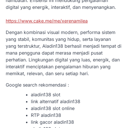
hambatan. Efisiensi ini mendukung pengalaman
digital yang energik, interaktif, dan menyenangkan.
https://www.cake.me/me/xerenamilea
Dengan kombinasi visual modern, performa sistem
yang stabil, komunitas yang hidup, serta layanan
yang terstruktur, Aladin138 berhasil menjadi tempat di
mana pengguna dapat merasa menjadi pusat
perhatian. Lingkungan digital yang luas, energik, dan
interaktif menciptakan pengalaman hiburan yang
memikat, relevan, dan seru setiap hari.
Google search rekomendasi :
aladin138 slot
link alternatif aladin138
aladin138 slot online
RTP aladin138
link gacor aladin138