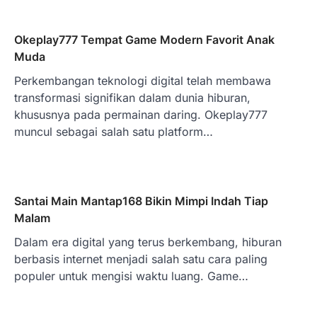
Okeplay777 Tempat Game Modern Favorit Anak
Muda
Perkembangan teknologi digital telah membawa
transformasi signifikan dalam dunia hiburan,
khususnya pada permainan daring. Okeplay777
muncul sebagai salah satu platform…
Santai Main Mantap168 Bikin Mimpi Indah Tiap
Malam
Dalam era digital yang terus berkembang, hiburan
berbasis internet menjadi salah satu cara paling
populer untuk mengisi waktu luang. Game…