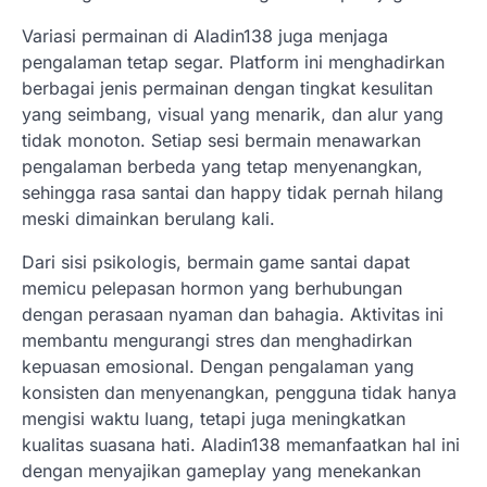
Variasi permainan di Aladin138 juga menjaga
pengalaman tetap segar. Platform ini menghadirkan
berbagai jenis permainan dengan tingkat kesulitan
yang seimbang, visual yang menarik, dan alur yang
tidak monoton. Setiap sesi bermain menawarkan
pengalaman berbeda yang tetap menyenangkan,
sehingga rasa santai dan happy tidak pernah hilang
meski dimainkan berulang kali.
Dari sisi psikologis, bermain game santai dapat
memicu pelepasan hormon yang berhubungan
dengan perasaan nyaman dan bahagia. Aktivitas ini
membantu mengurangi stres dan menghadirkan
kepuasan emosional. Dengan pengalaman yang
konsisten dan menyenangkan, pengguna tidak hanya
mengisi waktu luang, tetapi juga meningkatkan
kualitas suasana hati. Aladin138 memanfaatkan hal ini
dengan menyajikan gameplay yang menekankan