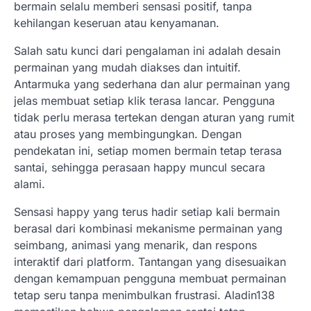
bermain selalu memberi sensasi positif, tanpa
kehilangan keseruan atau kenyamanan.
Salah satu kunci dari pengalaman ini adalah desain
permainan yang mudah diakses dan intuitif.
Antarmuka yang sederhana dan alur permainan yang
jelas membuat setiap klik terasa lancar. Pengguna
tidak perlu merasa tertekan dengan aturan yang rumit
atau proses yang membingungkan. Dengan
pendekatan ini, setiap momen bermain tetap terasa
santai, sehingga perasaan happy muncul secara
alami.
Sensasi happy yang terus hadir setiap kali bermain
berasal dari kombinasi mekanisme permainan yang
seimbang, animasi yang menarik, dan respons
interaktif dari platform. Tantangan yang disesuaikan
dengan kemampuan pengguna membuat permainan
tetap seru tanpa menimbulkan frustrasi. Aladin138