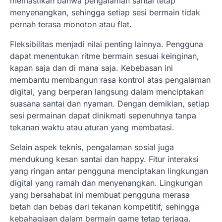
memastikan bahwa pengalaman santai tetap
menyenangkan, sehingga setiap sesi bermain tidak
pernah terasa monoton atau flat.
Fleksibilitas menjadi nilai penting lainnya. Pengguna
dapat menentukan ritme bermain sesuai keinginan,
kapan saja dan di mana saja. Kebebasan ini
membantu membangun rasa kontrol atas pengalaman
digital, yang berperan langsung dalam menciptakan
suasana santai dan nyaman. Dengan demikian, setiap
sesi permainan dapat dinikmati sepenuhnya tanpa
tekanan waktu atau aturan yang membatasi.
Selain aspek teknis, pengalaman sosial juga
mendukung kesan santai dan happy. Fitur interaksi
yang ringan antar pengguna menciptakan lingkungan
digital yang ramah dan menyenangkan. Lingkungan
yang bersahabat ini membuat pengguna merasa
betah dan bebas dari tekanan kompetitif, sehingga
kebahagiaan dalam bermain game tetap terjaga.