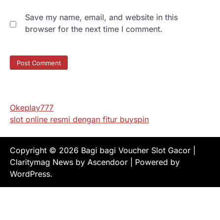
Save my name, email, and website in this
browser for the next time I comment.
Okeplay777
slot online resmi dengan fitur buyspin
Copyright © 2026
Bagi bagi Voucher Slot Gacor
|
Claritymag News by
Ascendoor
| Powered by
WordPress
.