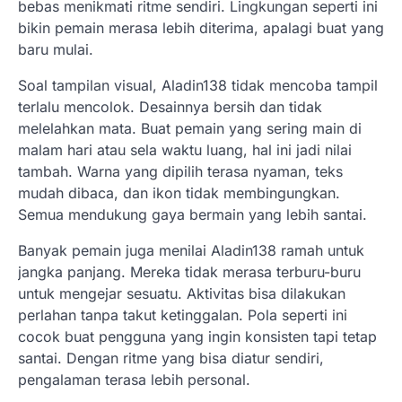
bebas menikmati ritme sendiri. Lingkungan seperti ini
bikin pemain merasa lebih diterima, apalagi buat yang
baru mulai.
Soal tampilan visual, Aladin138 tidak mencoba tampil
terlalu mencolok. Desainnya bersih dan tidak
melelahkan mata. Buat pemain yang sering main di
malam hari atau sela waktu luang, hal ini jadi nilai
tambah. Warna yang dipilih terasa nyaman, teks
mudah dibaca, dan ikon tidak membingungkan.
Semua mendukung gaya bermain yang lebih santai.
Banyak pemain juga menilai Aladin138 ramah untuk
jangka panjang. Mereka tidak merasa terburu-buru
untuk mengejar sesuatu. Aktivitas bisa dilakukan
perlahan tanpa takut ketinggalan. Pola seperti ini
cocok buat pengguna yang ingin konsisten tapi tetap
santai. Dengan ritme yang bisa diatur sendiri,
pengalaman terasa lebih personal.