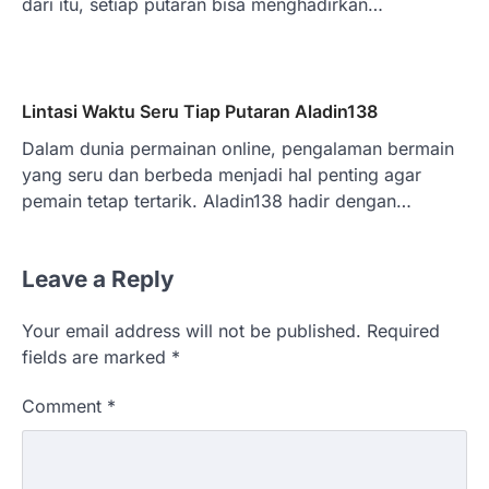
dari itu, setiap putaran bisa menghadirkan…
Lintasi Waktu Seru Tiap Putaran Aladin138
Dalam dunia permainan online, pengalaman bermain
yang seru dan berbeda menjadi hal penting agar
pemain tetap tertarik. Aladin138 hadir dengan…
Leave a Reply
Your email address will not be published.
Required
fields are marked
*
Comment
*