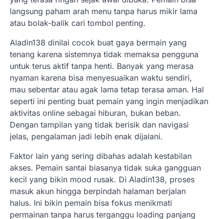
langsung paham arah menu tanpa harus mikir lama
atau bolak-balik cari tombol penting.
Aladin138 dinilai cocok buat gaya bermain yang
tenang karena sistemnya tidak memaksa pengguna
untuk terus aktif tanpa henti. Banyak yang merasa
nyaman karena bisa menyesuaikan waktu sendiri,
mau sebentar atau agak lama tetap terasa aman. Hal
seperti ini penting buat pemain yang ingin menjadikan
aktivitas online sebagai hiburan, bukan beban.
Dengan tampilan yang tidak berisik dan navigasi
jelas, pengalaman jadi lebih enak dijalani.
Faktor lain yang sering dibahas adalah kestabilan
akses. Pemain santai biasanya tidak suka gangguan
kecil yang bikin mood rusak. Di Aladin138, proses
masuk akun hingga berpindah halaman berjalan
halus. Ini bikin pemain bisa fokus menikmati
permainan tanpa harus terganggu loading panjang