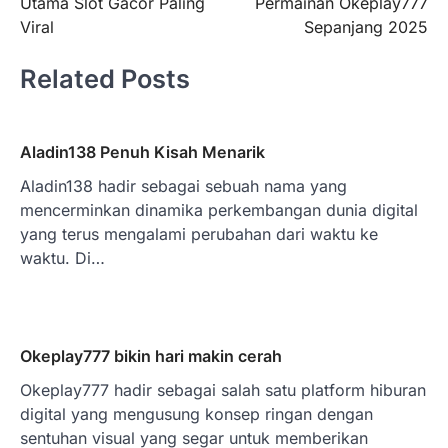
Utama Slot Gacor Paling
Permainan Okeplay777
Viral
Sepanjang 2025
Related Posts
Aladin138 Penuh Kisah Menarik
Aladin138 hadir sebagai sebuah nama yang
mencerminkan dinamika perkembangan dunia digital
yang terus mengalami perubahan dari waktu ke
waktu. Di…
Okeplay777 bikin hari makin cerah
Okeplay777 hadir sebagai salah satu platform hiburan
digital yang mengusung konsep ringan dengan
sentuhan visual yang segar untuk memberikan