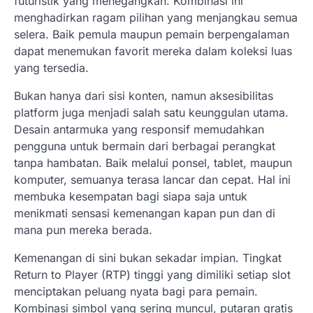
futuristik yang menegangkan. Kombinasi ini
menghadirkan ragam pilihan yang menjangkau semua
selera. Baik pemula maupun pemain berpengalaman
dapat menemukan favorit mereka dalam koleksi luas
yang tersedia.
Bukan hanya dari sisi konten, namun aksesibilitas
platform juga menjadi salah satu keunggulan utama.
Desain antarmuka yang responsif memudahkan
pengguna untuk bermain dari berbagai perangkat
tanpa hambatan. Baik melalui ponsel, tablet, maupun
komputer, semuanya terasa lancar dan cepat. Hal ini
membuka kesempatan bagi siapa saja untuk
menikmati sensasi kemenangan kapan pun dan di
mana pun mereka berada.
Kemenangan di sini bukan sekadar impian. Tingkat
Return to Player (RTP) tinggi yang dimiliki setiap slot
menciptakan peluang nyata bagi para pemain.
Kombinasi simbol yang sering muncul, putaran gratis