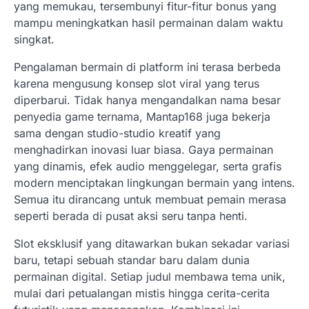
yang memukau, tersembunyi fitur-fitur bonus yang
mampu meningkatkan hasil permainan dalam waktu
singkat.
Pengalaman bermain di platform ini terasa berbeda
karena mengusung konsep slot viral yang terus
diperbarui. Tidak hanya mengandalkan nama besar
penyedia game ternama, Mantap168 juga bekerja
sama dengan studio-studio kreatif yang
menghadirkan inovasi luar biasa. Gaya permainan
yang dinamis, efek audio menggelegar, serta grafis
modern menciptakan lingkungan bermain yang intens.
Semua itu dirancang untuk membuat pemain merasa
seperti berada di pusat aksi seru tanpa henti.
Slot eksklusif yang ditawarkan bukan sekadar variasi
baru, tetapi sebuah standar baru dalam dunia
permainan digital. Setiap judul membawa tema unik,
mulai dari petualangan mistis hingga cerita-cerita