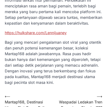
informasi terkait fitur permainan. Pendekatan ini
menciptakan rasa aman bagi pemain, terlebih bagi
mereka yang baru pertama kali mencoba platform ini.
Setiap pertanyaan dijawab secara tuntas, memberikan
kepastian dan kenyamanan dalam beraktivitas.
https://hulkshare.com/Lennijuaney
Bagi yang mencari pengalaman slot viral yang otentik
dan penuh potensi kemenangan besar, koleksi
Mantap168 adalah jawabannya. Rasa puas hadir
bukan hanya dari kemenangan yang diperoleh, tetapi
dari setiap detik perjalanan yang memacu adrenalin.
Dengan inovasi yang terus berkembang dan fokus
pada kualitas, Mantap168 menjadi destinasi utama
bagi pecinta slot masa kini.
Post
⟵
⟶
Mantap168, Destinasi
Waspadai Ledakan Tren
navigation