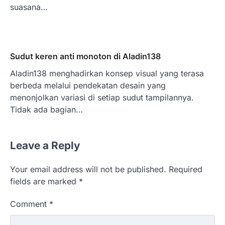
suasana…
Sudut keren anti monoton di Aladin138
Aladin138 menghadirkan konsep visual yang terasa
berbeda melalui pendekatan desain yang
menonjolkan variasi di setiap sudut tampilannya.
Tidak ada bagian…
Leave a Reply
Your email address will not be published.
Required
fields are marked
*
Comment
*