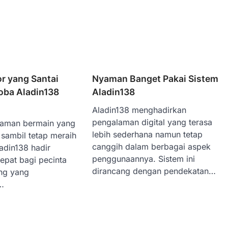
or yang Santai
Nyaman Banget Pakai Sistem
oba Aladin138
Aladin138
Aladin138 menghadirkan
pengalaman digital yang terasa
laman bermain yang
lebih sederhana namun tetap
ambil tetap meraih
canggih dalam berbagai aspek
adin138 hadir
penggunaannya. Sistem ini
tepat bagi pecinta
dirancang dengan pendekatan…
ng yang
…