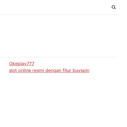
Okeplay777
slot online resmi dengan fitur buyspin