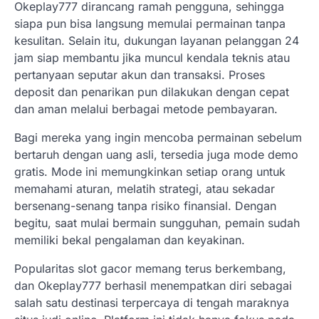
Okeplay777 dirancang ramah pengguna, sehingga
siapa pun bisa langsung memulai permainan tanpa
kesulitan. Selain itu, dukungan layanan pelanggan 24
jam siap membantu jika muncul kendala teknis atau
pertanyaan seputar akun dan transaksi. Proses
deposit dan penarikan pun dilakukan dengan cepat
dan aman melalui berbagai metode pembayaran.
Bagi mereka yang ingin mencoba permainan sebelum
bertaruh dengan uang asli, tersedia juga mode demo
gratis. Mode ini memungkinkan setiap orang untuk
memahami aturan, melatih strategi, atau sekadar
bersenang-senang tanpa risiko finansial. Dengan
begitu, saat mulai bermain sungguhan, pemain sudah
memiliki bekal pengalaman dan keyakinan.
Popularitas slot gacor memang terus berkembang,
dan Okeplay777 berhasil menempatkan diri sebagai
salah satu destinasi terpercaya di tengah maraknya