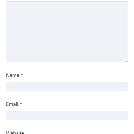
Name
*
Email
*
Website