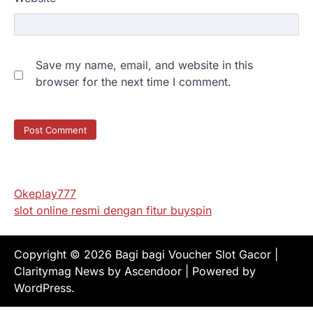
Save my name, email, and website in this
browser for the next time I comment.
Okeplay777
slot online resmi dengan fitur buyspin
Copyright © 2026
Bagi bagi Voucher Slot Gacor
|
Claritymag News by
Ascendoor
| Powered by
WordPress
.