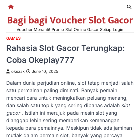
Skip
to
Bagi bagi Voucher Slot Gacor
content
Voucher Menanti! Promo Slot Online Gacor Setiap Login
GAMES
Rahasia Slot Gacor Terungkap:
Coba Okeplay777
okezak
June 10, 2025
Dalam dunia perjudian online, slot tetap menjadi salah
satu permainan paling diminati. Banyak pemain
mencari cara untuk meningkatkan peluang menang,
dan salah satu topik yang sering dibahas adalah
slot
gacor
. Istilah ini merujuk pada mesin slot yang
dianggap lebih sering memberikan kemenangan
kepada para pemainnya. Meskipun tidak ada jaminan
mutlak dalam bermain slot, banyak yang percaya