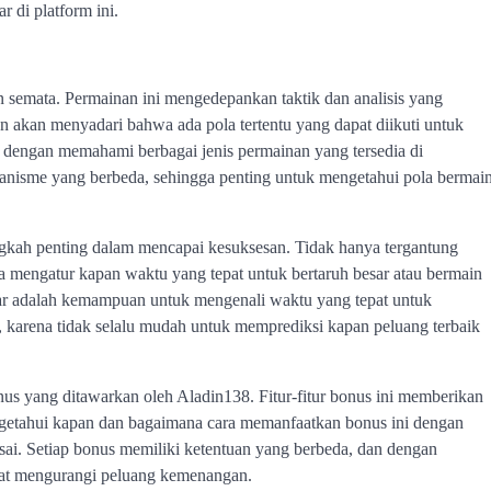
 di platform ini.
 semata. Permainan ini mengedepankan taktik dan analisis yang
 akan menyadari bahwa ada pola tertentu yang dapat diikuti untuk
dengan memahami berbagai jenis permainan yang tersedia di
ekanisme yang berbeda, sehingga penting untuk mengetahui pola bermai
gkah penting dalam mencapai kesuksesan. Tidak hanya tergantung
mengatur kapan waktu yang tepat untuk bertaruh besar atau bermain
ar adalah kemampuan untuk mengenali waktu yang tepat untuk
, karena tidak selalu mudah untuk memprediksi kapan peluang terbaik
nus yang ditawarkan oleh Aladin138. Fitur-fitur bonus ini memberikan
tahui kapan dan bagaimana cara memanfaatkan bonus ini dengan
sai. Setiap bonus memiliki ketentuan yang berbeda, dan dengan
pat mengurangi peluang kemenangan.