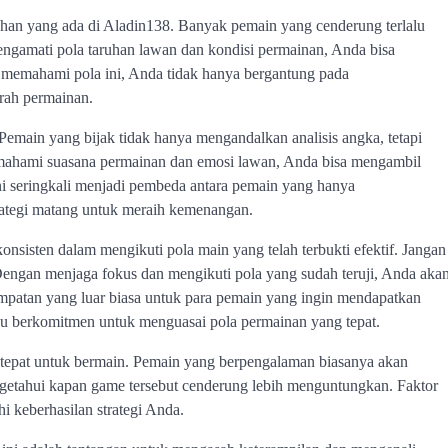
ruhan yang ada di Aladin138. Banyak pemain yang cenderung terlalu
engamati pola taruhan lawan dan kondisi permainan, Anda bisa
emahami pola ini, Anda tidak hanya bergantung pada
rah permainan.
emain yang bijak tidak hanya mengandalkan analisis angka, tetapi
mahami suasana permainan dan emosi lawan, Anda bisa mengambil
ini seringkali menjadi pembeda antara pemain yang hanya
tegi matang untuk meraih kemenangan.
nsisten dalam mengikuti pola main yang telah terbukti efektif. Jangan
Dengan menjaga fokus dan mengikuti pola yang sudah teruji, Anda aka
patan yang luar biasa untuk para pemain yang ingin mendapatkan
mau berkomitmen untuk menguasai pola permainan yang tepat.
 tepat untuk bermain. Pemain yang berpengalaman biasanya akan
getahui kapan game tersebut cenderung lebih menguntungkan. Faktor
 keberhasilan strategi Anda.