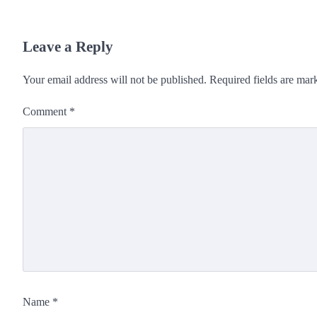
Leave a Reply
Your email address will not be published.
Required fields are ma
Comment
*
Name
*