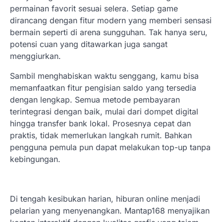
permainan favorit sesuai selera. Setiap game
dirancang dengan fitur modern yang memberi sensasi
bermain seperti di arena sungguhan. Tak hanya seru,
potensi cuan yang ditawarkan juga sangat
menggiurkan.
Sambil menghabiskan waktu senggang, kamu bisa
memanfaatkan fitur pengisian saldo yang tersedia
dengan lengkap. Semua metode pembayaran
terintegrasi dengan baik, mulai dari dompet digital
hingga transfer bank lokal. Prosesnya cepat dan
praktis, tidak memerlukan langkah rumit. Bahkan
pengguna pemula pun dapat melakukan top-up tanpa
kebingungan.
Di tengah kesibukan harian, hiburan online menjadi
pelarian yang menyenangkan. Mantap168 menyajikan