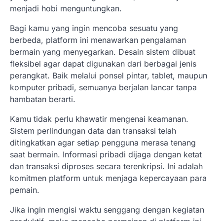
menjadi hobi menguntungkan.
Bagi kamu yang ingin mencoba sesuatu yang
berbeda, platform ini menawarkan pengalaman
bermain yang menyegarkan. Desain sistem dibuat
fleksibel agar dapat digunakan dari berbagai jenis
perangkat. Baik melalui ponsel pintar, tablet, maupun
komputer pribadi, semuanya berjalan lancar tanpa
hambatan berarti.
Kamu tidak perlu khawatir mengenai keamanan.
Sistem perlindungan data dan transaksi telah
ditingkatkan agar setiap pengguna merasa tenang
saat bermain. Informasi pribadi dijaga dengan ketat
dan transaksi diproses secara terenkripsi. Ini adalah
komitmen platform untuk menjaga kepercayaan para
pemain.
Jika ingin mengisi waktu senggang dengan kegiatan