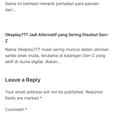
Game ini berhasil menarik perhatian para pemain
dari…
Okeplay777 Jadi Alternatif yang Sering Disebut Gen-
Z
Nama Okeplay777 mulai sering muncul dalam obrolan
santai anak muda, terutama di kalangan Gen-Z yang
aktif di dunia digital. Bukan…
Leave a Reply
Your email address will not be published.
Required
fields are marked
*
Comment
*