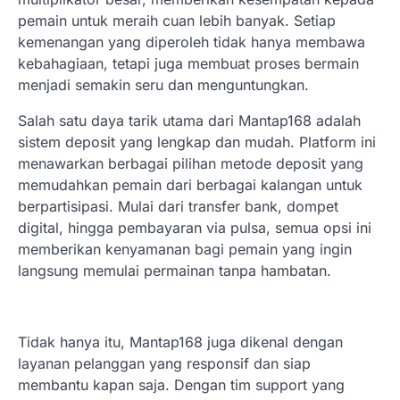
pemain untuk meraih cuan lebih banyak. Setiap
kemenangan yang diperoleh tidak hanya membawa
kebahagiaan, tetapi juga membuat proses bermain
menjadi semakin seru dan menguntungkan.
Salah satu daya tarik utama dari Mantap168 adalah
sistem deposit yang lengkap dan mudah. Platform ini
menawarkan berbagai pilihan metode deposit yang
memudahkan pemain dari berbagai kalangan untuk
berpartisipasi. Mulai dari transfer bank, dompet
digital, hingga pembayaran via pulsa, semua opsi ini
memberikan kenyamanan bagi pemain yang ingin
langsung memulai permainan tanpa hambatan.
Tidak hanya itu, Mantap168 juga dikenal dengan
layanan pelanggan yang responsif dan siap
membantu kapan saja. Dengan tim support yang