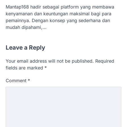
Mantap168 hadir sebagai platform yang membawa
kenyamanan dan keuntungan maksimal bagi para
pemainnya. Dengan konsep yang sederhana dan
mudah dipahami,…
Leave a Reply
Your email address will not be published.
Required
fields are marked
*
Comment
*