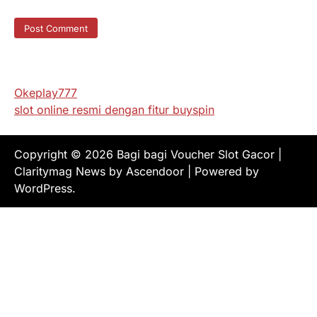
Okeplay777
slot online resmi dengan fitur buyspin
Copyright © 2026
Bagi bagi Voucher Slot Gacor
|
Claritymag News by
Ascendoor
| Powered by
WordPress
.